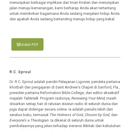
menunjukan berbagai implikasi dari Iman Kristen dan menunjukan
jalan menuju kemenangan, kami berharap Anda akan tertantang
untuk memikirkan bagaimana Anda sedang menjalani hidup Anda
dan apakah Anda sedang bertanding menuju hidup yang kekal.
Unduh PDF
R.C. Sproul
Dr. R.C. Sproul adalah pendiri Pelayanan Ligonier, pendeta pertama
khotbah dan pengajaran di Saint Andrew’s Chapel di Sanford, Fla.,
presiden pertama Reformation Bible College, dan editor eksekutif
majalah
Tabletalk
. Program radionya,
Renewing Your Mind,
masih
disiarkan setiap hari di ratusan stasiun radio di seluruh dunia dan
juga dapat didengar secara online. Ia adalah penulis lebih dari
seratus buku, termasuk
The Holiness of God
,
Chosen by God
, dan
Everyone’s a Theologian
. Ia dikenal di seluruh dunia untuk
pembelaannya yang jelas terhadap ineransi Alkitab dan kebutuhan