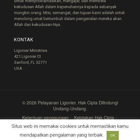
untuk memproklamasikan, mengajar, dan membela
kekudusan Allah dalam kepenuhannya kepada sebanyak
mungkin orang. Misi, semangat, dan tujuan kami adalah untuk
menolong umat bertumbuh dalam pengenalan mereka akan
Allah dan kekudusan-Nya.
KONTAK
Ligonier Ministries
421 Ligonier Ct
Sanford, FL 32771
USA
© 2026 Pelayanan Ligonier. Hak Cipta Dilindungi
Undang-Undang.
Ketentuan penggunaan
Kebijakan Hak Cipta
Kebijakan privasi
Situs web ini memakai cookies untuk memastikan kamu
mendapatkan pengalaman yang terbaik.
OK