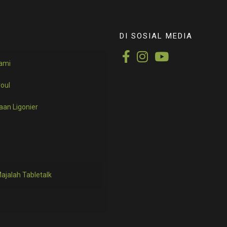
DI SOSIAL MEDIA
ami
roul
aan Ligonier
Majalah Tabletalk