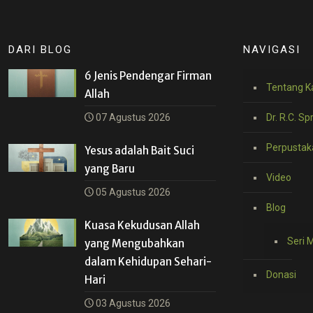
DARI BLOG
NAVIGASI
6 Jenis Pendengar Firman
Tentang K
Allah
07 Agustus 2026
Dr. R.C. Sp
Perpustak
Yesus adalah Bait Suci
yang Baru
Video
05 Agustus 2026
Blog
Kuasa Kekudusan Allah
Seri 
yang Mengubahkan
dalam Kehidupan Sehari-
Donasi
Hari
03 Agustus 2026